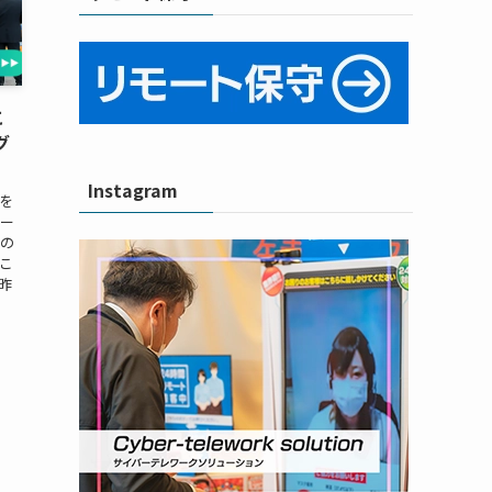
こ
グ
Instagram
を
ブー
その
こ
昨