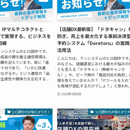
】IPマルチコネクトと
【店舗DX最新版】「ドタキャン」
かりで実現する、ビジネスを
防ぎ、売上を最大化する事前決済
回線
予約システム「Doretoru」の実
活用法
ランシステムのヒロ田中です。
の成長の鍵を握る通信環境は、
こんにちは。ランシステムのヒロ田中です
換期を迎えています。単に「速
みなさん、店舗運営における最大の悩みの
不十分であり、「いかに快適
とも言える「ドタキャン（無断キャンセ
つながるか」という通信の「品
ル）」や、ピーク時の「電話対応の負担」
生産性や競争力を左右する...
頭を抱えていませんか？ 「ITツールを入れ
も現場が混乱するだけでしょ？」と思われ..
2026年5月8日
ヒロ田中のお知らせです！
ヒロ田中のお知らせで