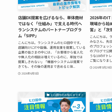
店舗DX提案を広げるなら、単体商材
2026年の
ではなく「仕組み」で支える時代へ
現場から始
ランシステムのパートナープログラ
営」と「次
ム「SIPP」
こんにちは。
みなさん、先
こんにちは。ランシステムのヒロ田中です。
のプロフェッショ
店舗向けにITや設備、運用支援を提案している
のブログで公開
企業の皆さまの中には、「お客様から省人化
うな10のIT
や無人化の相談は増えているのに、単独では
ご覧になりまし
提案しきれない」「機器やシステムは提案で
きても、その後の運用まで含めると体...
2026年5月29日
2026年6月5日
ヒロ田中のお知らせです！