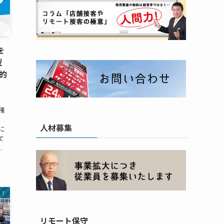
を
型
践的
。
種
人材募集
に
て
.
す！
リモート保守