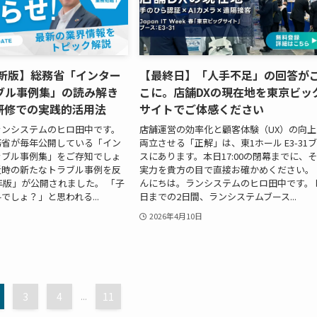
最新版】総務省「インター
【最終日】「人手不足」の回答が
ブル事例集」の読み解き
こに。店舗DXの現在地を東京ビッ
研修での実践的活用法
サイトでご体感ください
ランシステムのヒロ田中です。
店舗運営の効率化と顧客体験（UX）の向上
務省が毎年公開している「イン
両立させる「正解」は、東1ホール E3-31
ラブル事例集」をご存知でしょ
スにあります。本日17:00の閉幕までに、
近時の新たなトラブル事例を反
実力を貴方の目で直接お確かめください。 
6年版」が公開されました。 「子
んにちは。ランシステムのヒロ田中です。 
でしょ？」と思われる...
日までの2日間、ランシステムブース...
2026年4月10日
3
4
...
11