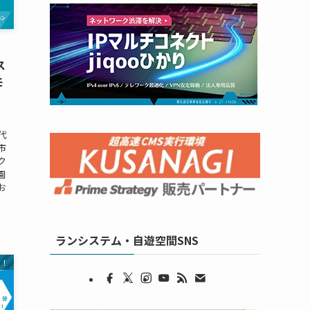
ス
モ
・
代
市
ク
園
お
.
ランシステム・自遊空間SNS
す！