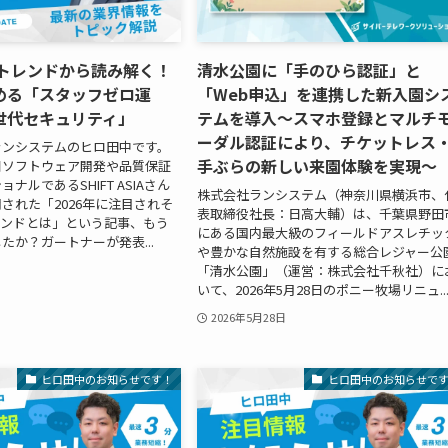
ITトレンドから読み解く！
清水公園に「手のひら認証」と
める「スタッフゼロ運
「Web申込」を連携した新入園シ
世代セキュリティ」
テムを導入～スマホ登録とマルチ
ーダル認証により、チケットレス
ランシステムのヒロ田中です。
手ぶらの新しい来園体験を実現～
日ソフトウェア開発や品質保証
ナルであるSHIFT ASIAさん
株式会社ランシステム（神奈川県横浜市、
された「2026年に注目されそ
表取締役社長：日高大輔）は、千葉県野田
トレンドとは」という記事、もう
にある国内最大級のフィールドアスレチッ
たか？ガートナーが発表...
や豊かな自然施設を有する総合レジャー公
「清水公園」（運営：株式会社千秋社）に
いて、2026年5月28日のポニー牧場リニュ..
2026年5月28日
ヒロ田中のお知らせです！
ヒロ田中のお知らせで