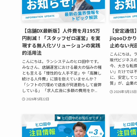
【店舗DX最新版】人件費を月195万
【安定通信
円削減！「スタッフゼロ運営」を実
jiqooひ
現する無人化ソリューションの実践
止めない光
的活用法
こんにちは。
現代ビジネス
こんにちは。ランシステムのヒロ田中です。
今、大きな転
みなさん、店舗運営における最大の悩みの種
い」だけでは
とも言える「慢性的な人手不足」や「高騰し
に、安定して
続ける人件費」に頭を抱えていませんか？
質」が、企業の
「シフトの穴埋めで店長が何連勤もして疲弊
している」 「求人広告に多額の費用をか...
2026年5月15日
2026年5月22日
ヒロ田中のお知らせです！