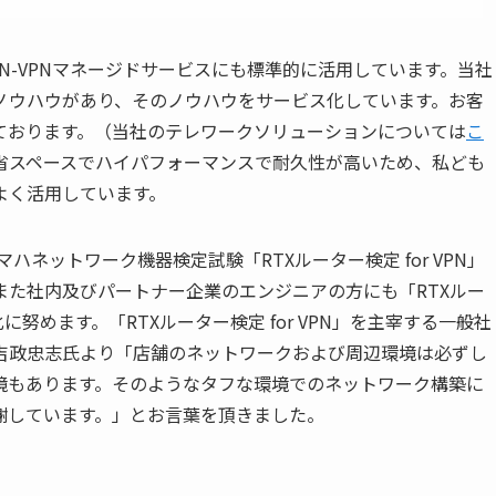
N-VPNマネージドサービスにも標準的に活用しています。当社
ノウハウがあり、そのノウハウをサービス化しています。お客
ております。（当社のテレワークソリューションについては
こ
省スペースでハイパフォーマンスで耐久性が高いため、私ども
よく活用しています。
マハネットワーク機器検定試験「RTXルーター検定 for VPN」
た社内及びパートナー企業のエンジニアの方にも「RTXルー
化に努めます。「RTXルーター検定 for VPN」を主宰する一般社
吉政忠志氏より「店舗のネットワークおよび周辺環境は必ずし
境もあります。そのようなタフな環境でのネットワーク構築に
謝しています。」とお言葉を頂きました。