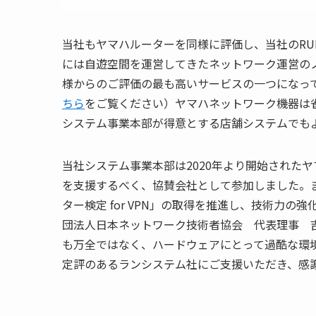
当社もヤマハルーターを同様に評価し、当社のRU
には自遊空間を運営してきたネットワーク運営の
様からのご評価の最も高いサービスの一つになっ
ちら
をご覧ください）ヤマハネットワーク機器は
システム事業本部
が得意とする店舗システムでも
当社
システム事業本部
は2020年より開始されたヤ
を支援するべく、協賛会社として参加しました。ま
ター検定 for VPN」の取得を推進し、技術力の強
団法人日本ネットワーク技術者協会 代表理事 
も万全ではなく、ハードウェアにとって過酷な環
定評のあるランシステム社にご支援いただき、感