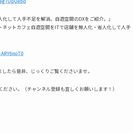
Ceg7UpUebo
省人化して人手不足を解消。自遊空間のDXをご紹介。」
トネットカフェ自遊空間をITで店舗を無人化・省人化して人手
。
E-ARY6noT0
ましたら是非、じっくりご覧くださいませ。
ご覧ください。（チャンネル登録も宜しくお願いします！）
。