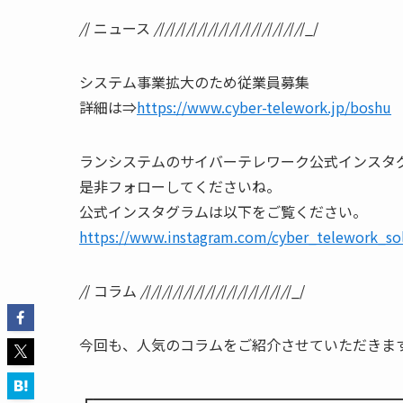
/
/ ニュース
/
/
/
/
/
/
/
/
/
/
/
/
/
/
/
/
/
/
/
/
/
/
/
/
/
/
/
/_/
システム事業拡大のため従業員募集
詳細は⇒
https://www.cyber-telework.jp/boshu
ランシステムのサイバーテレワーク公式インスタ
是非フォローしてくださいね。
公式インスタグラムは以下をご覧ください。
https://www.instagram.com/cyber_telework_so
/
/ コラム
/
/
/
/
/
/
/
/
/
/
/
/
/
/
/
/
/
/
/
/
/
/
/
/
/
/
/
/_/
今回も、人気のコラムをご紹介させていただきま
┏━━━━━━━━━━━━━━━━━━━━━