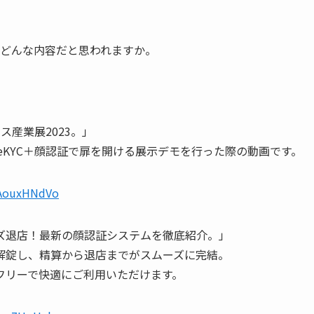
画はどんな内容だと思われますか。
ス産業展2023。」
eKYC＋顔認証で扉を開ける展示デモを行った際の動画です。
-AouxHNdVo
ーズ退店！最新の顔認証システムを徹底紹介。」
解錠し、精算から退店までがスムーズに完結。
フリーで快適にご利用いただけます。