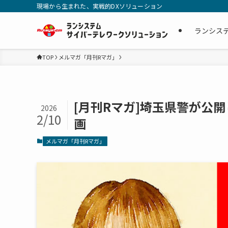
現場から生まれた、実戦的DXソリューション
ランシス
TOP
メルマガ「月刊Rマガ」
[月刊Rマガ]埼玉県警が公
2026
2/10
画
メルマガ「月刊Rマガ」