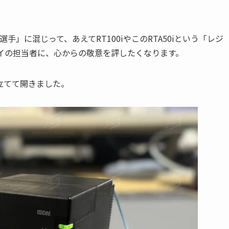
役選手」に混じって、あえてRT100iやこのRTA50iという「レジ
イの担当者に、心からの敬意を評したくなります。
立てて開きました。