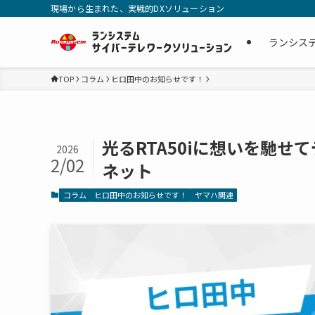
現場から生まれた、実戦的DXソリューション
ランシス
TOP
コラム
ヒロ田中のお知らせです！
光るRTA50iに想いを馳せ
2026
2/02
ネット
コラム
ヒロ田中のお知らせです！
ヤマハ関連