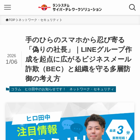
TOP
ネットワーク・セキュリティ
手のひらのスマホから忍び寄る
「偽りの社長」｜LINEグループ作
2026
成を起点に広がるビジネスメール
1/06
詐欺（BEC）と組織を守る多層防
御の考え方
コラム
ヒロ田中のお知らせです！
ネットワーク・セキュリティ