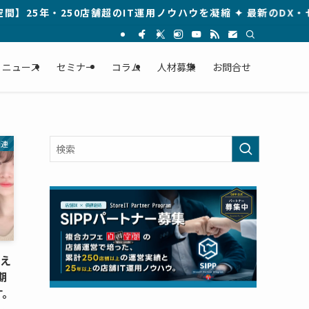
250店舗超のIT運用ノウハウを凝縮 ✦ 最新のDX・セキュリ
ニュース
セミナー
コラム
人材募集
お問合せ
関連
抑え
期
す。