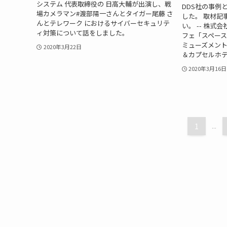
システム 代表取締役の 日高大輔が出演し、戦
DDS社の事例
場カメラマン#渡部陽一さんとタイガー尾藤 さ
した。 取材記
んとテレワーク におけるサイバーセキュリテ
い。 -- 株
ィ対策について話をしました。
フェ「スペー
ミューズメン
2020年3月22日
＆カプセルホテル
2020年3月16日
1
...