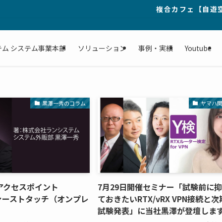
複合カフェ【自遊空間】25年・
テム システム事業本部
ソリューション
事例・実績
Youtube
黒澤一秀のコラム
ヤマハ
アクセスポイント
7月29日開催セミナー「試験前に
ファーストタッチ（オンプレ
ておきたいRTX/vRX VPN接続と次
試験発表」に当社黒澤が登壇しま