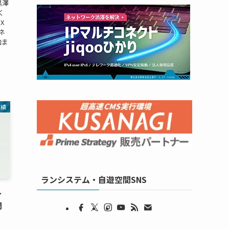
黒澤
く
X
ネ
始ま
実績
ランシステム・自遊空間SNS
ー
開