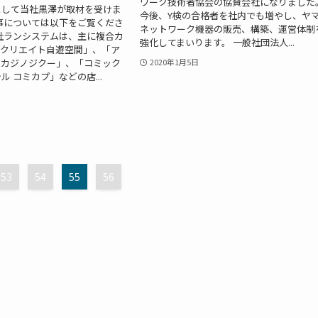
ワーク技術者協会の協賛会社になりました
として当社黒澤が取材を受けま
今後、Y検の合格者を社内でも増やし、ヤ
事については以下をご覧くださ
ネットワーク機器の販売、構築、運営体制
式会社ランシステムは、主に複合カ
強化してまいります。 一般社団法人...
スクリエイト自遊空間」、「ア
トカジノジクー」、「コミック
2020年1月5日
 コミカプ」などの店...
53
54
55
56