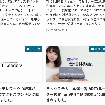
より、無線アクセスポイント
7月29日開催される以下のセミナーに当社
売されました。6/5のコラム
が登壇します。興味がある方は是非ご参加
ァーストルックに続き、今回は
ださい。 「試験前に抑えておきたいRTX/vR
ァーストタッチということで、新し
VPN接続と次期試験発表」 いよいよヤマハ
が注目しているポイントを中心
ットワーク機器検定試験「Y検」が全国で
定画面の写真も含め解説してい
ります。一年中受験できるようになり...
2020年6月25日
ニュース
事例・
ーテレワークの記事が
ランシステム 黒澤一秀のRTXル
ersでアクセスランキング総
ター検定 for VPN合格体験記が公
りました。
されました。