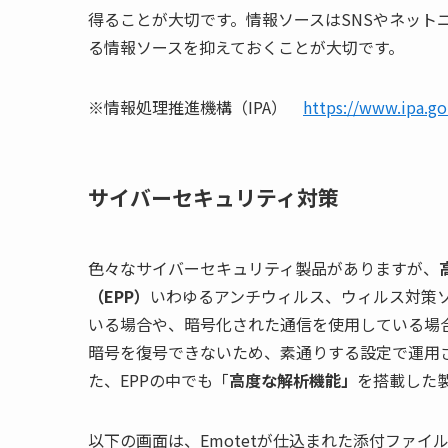
得ることが大切です。情報ソースは
SNS
やネット
る情報ソースを抑えておくことが大切です。
※情報処理推進機構（
IPA
）
https://www.ipa.go
サイバーセキュリティ対策
色々なサイバーセキュリティ製品がありますが、
（
EPP
）
いわゆるアンチウィルス、ウィルス対策
いる場合や、暗号化された通信を使用している場
暗号を復号できないため、素通りする設定で運用
た、
EPP
の中でも「
高度な解析機能」
を搭載した
以下の画面は、
Emotet
が仕込まれた添付ファイ