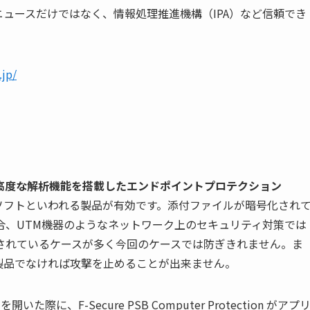
ニュースだけではなく、情報処理推進機構（
IPA
）など信頼でき
.jp/
高度な解析機能を搭載したエンドポイントプロテクション
ソフトといわれる製品が有効です。添付ファイルが暗号化され
合、
UTM
機器のようなネットワーク上のセキュリティ対策では
されているケースが多く今回のケースでは防ぎきれません。ま
製品でなければ攻撃を止めることが出来ません。
ルを開いた際に、
F-Secure PSB Computer Protection
がアプ