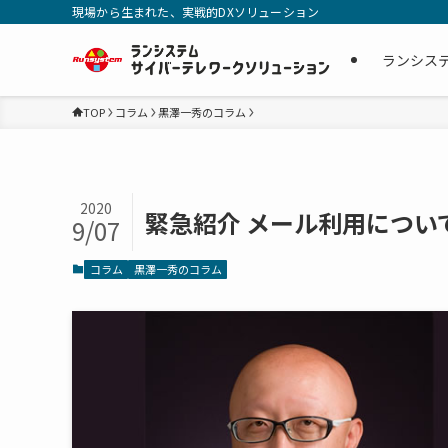
現場から生まれた、実戦的DXソリューション
ランシス
TOP
コラム
黒澤一秀のコラム
2020
緊急紹介 メール利用について
9/07
コラム
黒澤一秀のコラム