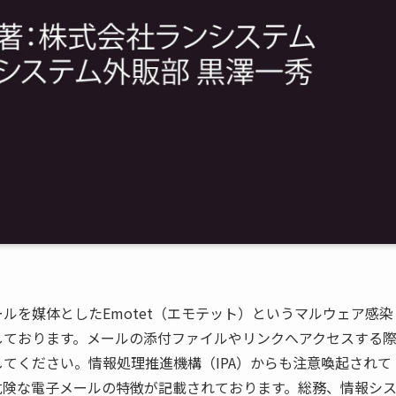
ールを媒体とした
Emotet
（エモテット）というマルウェア感染
しております。メールの添付ファイルやリンクへアクセスする
してください。情報処理推進機構（
IPA
）からも注意喚起されて
危険な電子メールの特徴が記載されております。総務、情報シ