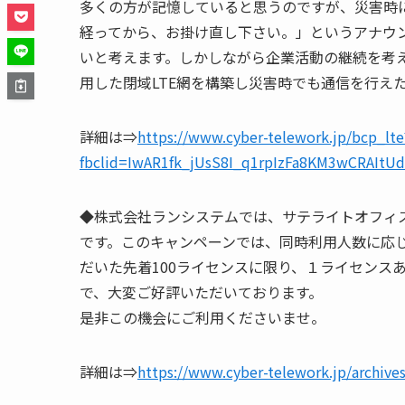
多くの方が記憶していると思うのですが、災害時
経ってから、お掛け直し下さい。」というアナウ
いと考えます。しかしながら企業活動の継続を考
用した閉域LTE網を構築し災害時でも通信を行え
詳細は⇒
https://www.cyber-telework.jp/bcp_lte
fbclid=IwAR1fk_jUsS8I_q1rpIzFa8KM3wCRAI
◆株式会社ランシステムでは、サテライトオフィス提
です。このキャンペーンでは、同時利用人数に応
だいた先着100ライセンスに限り、１ライセンスあ
で、大変ご好評いただいております。
是非この機会にご利用くださいませ。
詳細は⇒
https://www.cyber-telework.jp/archive