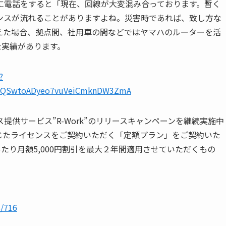
に電話をすると「現在、回線が大変混み合っております。暫く
ンスが流れることがありますよね。災害時であれば、致し方な
えた場合、拠点間、社用車の間などではヤマハのルーターを活
た実績があります。
?
tUdQSwtoADyeo7vuVeiCmknDW3ZmA
供サービス”R-Work”のリリースキャンペーンを継続実施中
じたライセンスをご契約いただく「定額プラン」をご契約いた
たり月額5,000円割引を最大２年間適用させていただくもの
s/716