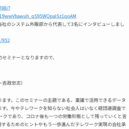
788/?
o519wwVhawuh_qS95WQpaISz1qoAM
当社のシステム外販部から代表して3名にインタビューしまし
s/952
のセミナーとなりますので、
ト吉政忠志）
ります。このセミナーの主題である、稟議で活用できるデータ
ます。今やテレワークを知らない社会人はいなく経団連調査で
ワークであり、コロナ後も一つの労働形態として残っていくと言
用するためのヒントやもう一歩進んだテレワーク実現の会社承