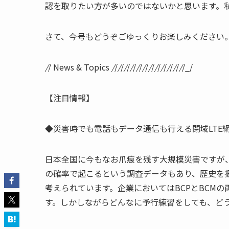
認を取りたい方が多いのではないかと思います。
さて、今号もどうぞごゆっくりお楽しみください
/
/ News & Topics
/
/
/
/
/
/
/
/
/
/
/
/
/
/
/
/
/
/
/
/
/
/
/
/_/
【注目情報】
◆災害時でも電話もデータ通信も行える閉域LTE
日本全国に今もなお爪痕を残す大規模災害ですが
の確率で起こるという調査データもあり、歴史を
考えられています。企業においてはBCPとBCM
す。しかしながらどんなに予行練習をしても、ど