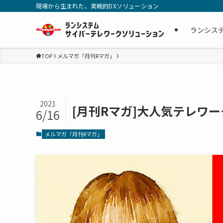
現場から生まれた、実戦的DXソリューション
ランシス
TOP
メルマガ「月刊Rマガ」
2021
[月刊Rマガ]大人気テレワ
6/16
メルマガ「月刊Rマガ」