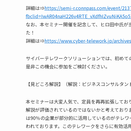
詳細は⇒
https://semi-r.connpass.com/event/213
fbclid=IwAR04naH226v4RTE_vXdfhIZvuNiKA5
なお、本セミナー開催を記念して、ヒロ田中氏が
た！
詳細は⇒
https://www.cyber-telework.jp/archive
サイバーテレワークソリューションでは、初めて
是非この機会に参加をご検討ください。
【見どころ解説】（解説：ビジネスコンサルタン
本セミナーは大変人気で、定員を再再拡張してお
解説が評価されているのではないかと考えており
は90％の企業が部分的に活用しているのがテレ
われております。このテレワークをさらに有効活