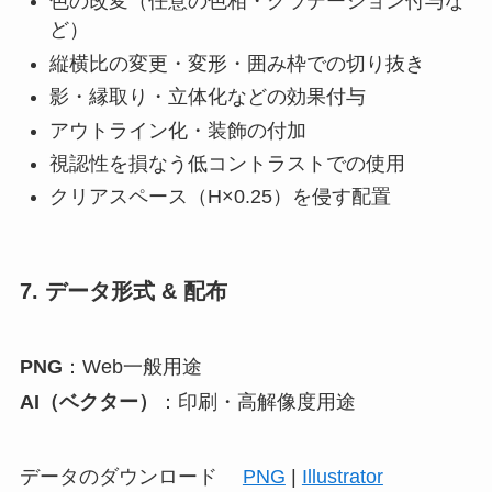
色の改変（任意の色相・グラデーション付与な
ど）
縦横比の変更・変形・囲み枠での切り抜き
影・縁取り・立体化などの効果付与
アウトライン化・装飾の付加
視認性を損なう低コントラストでの使用
クリアスペース（H×0.25）を侵す配置
7. データ形式 & 配布
PNG
：Web一般用途
AI（ベクター）
：印刷・高解像度用途
データのダウンロード
PNG
|
Illustrator