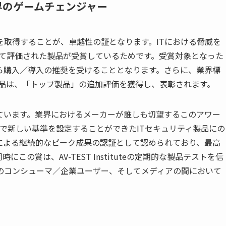
ティ業界のゲームチェンジャー
を取得することが、卓越性の証となります。
IT
における脅威を
て評価された製品が受賞しているためです。受賞対象となった
ら購入／導入の推奨を受けることとなります。さらに、業界標
品は、「トップ製品」の追加評価を獲得し、表彰されます。
ています。業界におけるメーカーが誰しも切望するこのアワー
で新しい基準を設定することができた
IT
セキュリティ製品にの
による継続的なピーク成果の認証として認められており、最高
同時にこの賞は、
AV-TEST Institute
の定期的な製品テストを信
のコンシューマ／企業ユーザー、そしてメディアの間において