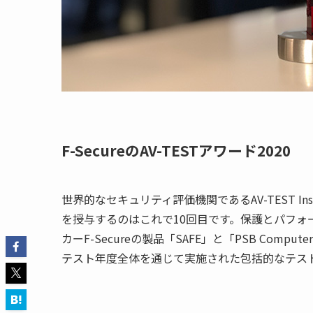
F-Secureの
AV-TEST
アワード
2020
世界的なセキュリティ評価機関である
AV-TEST Ins
を授与するのはこれで
10
回目です。保護とパフォ
カー
F-Secure
の製品「
SAFE
」と「
PSB Computer 
テスト年度全体を通じて実施された包括的なテス