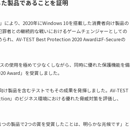
した製品であることを証明
」により、
2020
年に
Windows 10
を搭載した消費者向け製品の
犯罪者との継続的な戦いにおけるゲームチェンジャーとしての
められ、
AV-TEST Best Protection 2020 Award
は
F-Secure
の
スの使用を極めて少なくしながら、同時に優れた保護機能を備
020 Award
」を受賞しました。
向け製品を含むテストでもその成果を発揮しました。
AV-TEST
tion
」のビジネス環境における優れた脅威対策を評価し、
。
1
つの製品で
2
つの賞を受賞したことは、明らかな兆候です」と