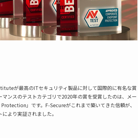
titute
が最高の
IT
セキュリティ製品に対して国際的に有名な賞
ーマンスのテストカテゴリで
2020
年の賞を受賞したのは、メー
Protection
」です。
F-Secure
がこれまで築いてきた信頼が、
トにより実証されました。