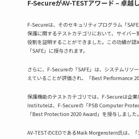
F-Secureが
AV-TEST
アワード
–
卓越
F-Secure
は、そのセキュリティプログラム「
SAFE
保護に関するテストカテゴリにおいて、サイバー
役割を証明することができました。この功績が認
「
SAFE
」に授与されます。
さらに、
F-Secure
の「
SAFE
」は、システムリソー
えていることが評価され、「
Best Performance 2
保護機能のテストカテゴリでは、
F-Secure
は企業
Institute
は、
F-Secure
の「
PSB Computer Protec
「
Best Protection 2020 Award
」を授与しました
AV-TEST
の
CEO
である
Maik Morgenstern
氏は、「