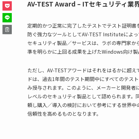
AV-TEST Award – ITセキュリ
定期的かつ正常に完了したテストでテスト証明書
防ぐ強力なツールとして
AV-TEST Institute
によっ
セキュリティ製品／サービスは、ラボの専門家か
準を明らかに上回る成果を上げた
Windows
向け製
ただし、
AV-TEST
アワードはそれをはるかに超え
ドは、過去
1
年間のテスト期間中にすべてのテスト
み授与されます。このように、メーカーと開発者
レベルのセキュリティ製品として認められます。
頼し購入／導入の検討において参考にする世界中
信頼性を高めるものとなります。