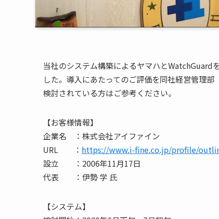
当社のシステム構築によるヤマハとWatchGua
した
。導入にあたってのご評価を同社経営管理部 
検討されている方はご参考ください。
【お客様情報】
企業名
：株式会社アイファイン
URL
：
https://www.i-fine.co.jp/profile/outli
設立
：
2006
年
11
月
17
日
代表
：伊勢 学 氏
【システム】