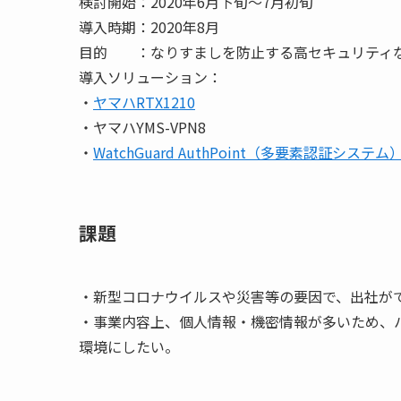
検討開始：
2020
年
6
月下旬～
7
月初旬
導入時期：
2020
年
8
月
目的
：なりすましを防止する高セキュリティ
導入ソリューション：
・
ヤマハ
RTX1210
・ヤマハ
YMS-VPN8
・
WatchGuard
AuthPoint
（多要素認証システム
課題
・新型コロナウイルスや災害等の要因で、出社が
・事業内容上、個人情報・機密情報が多いため、
環境にしたい。