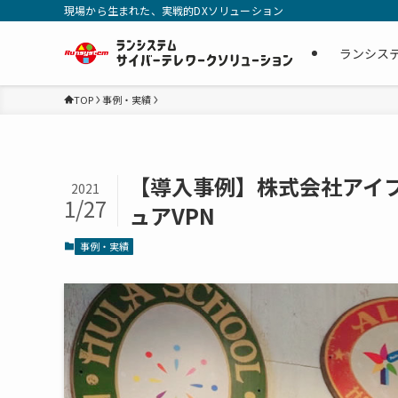
現場から生まれた、実戦的DXソリューション
ランシス
TOP
事例・実績
【導入事例】株式会社アイファ
2021
1/27
ュアVPN
事例・実績