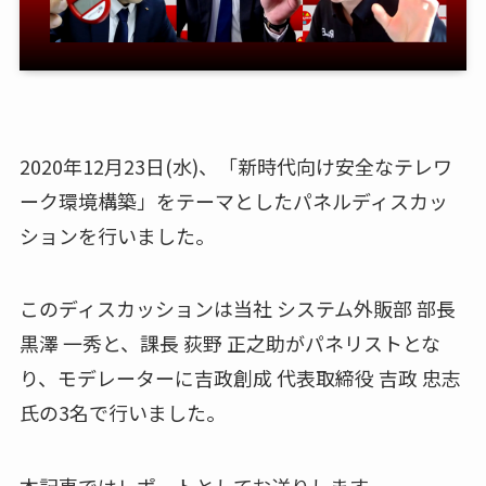
2020
年
12
月
23
日
(
水
)
、「新時代向け安全なテレワ
ーク環境構築」をテーマとしたパネルディスカッ
ションを行いました。
このディスカッションは当社 システム外販部 部長
黒澤 一秀と、課長 荻野 正之助がパネリストとな
り、モデレーターに吉政創成 代表取締役 吉政 忠志
氏の
3
名で行いました。