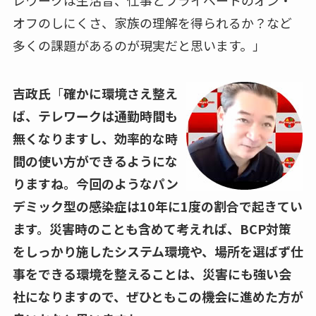
オフのしにくさ、家族の理解を得られるか？など
多くの課題があるのが現実だと思います。」
吉政氏
「
確かに環境さえ整え
ば、テレワークは通勤時間も
無くなりますし、効率的な時
間の使い方ができるようにな
りますね。
今回のようなパン
デミック型の感染症は
10
年に
1
度の割合で起きてい
ます。災害時のことも含めて考えれば、
BCP
対策
をしっかり施したシステム環境や、場所を選ばず仕
事をできる環境を整えることは、災害にも強い会
社になりますので、ぜひともこの機会に進めた方が