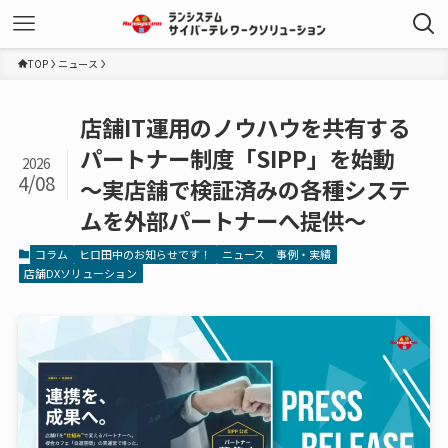
TOP
ニュース
店舗IT運用のノウハウを共有する
パートナー制度「SIPP」を始動
2026
4/08
～実店舗で検証済みの各種システ
ムを外部パートナーへ提供～
コラム
ヒロ田中のお知らせです！
ニュース
事例・実績
店舗DXソリューション