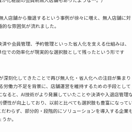
確か化粧品の会員制無人店舗もあったような…。）
、無人店舗から撤退するという事例が徐々に増え、無人店舗に対
極的な雰囲気が流れました。
決済や会員管理、予約管理といった省人化を支える仕組みは、
単位での効率化が現実的な選択肢として残ったという形です
騰が深刻化してきたことで再び無人化・省人化への注目が集まり
れる労働力不足を背景に、店舗運営を維持するための手段として
になると、AI技術がより発展していたことや決済や入退店管理
利便性が向上しており、以前と比べても選択肢も豊富になって
こだわらず、部分的・段階的にソリューションを導入する企業
ょうか。