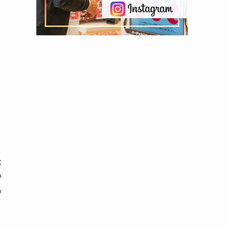
な
い
も