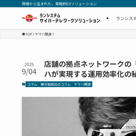
現場から生まれた、実戦的DXソリューション
ランシス
TOP
ヤマハ関連
店舗の拠点ネットワークの
2025
9/04
ハが実現する運用効率化の
コラム
穂苅智哉氏のコラム
ヤマハ関連