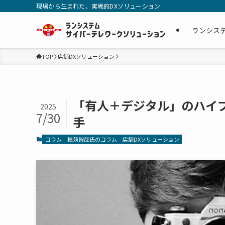
現場から生まれた、実戦的DXソリューション
ランシス
TOP
店舗DXソリューション
「有人＋デジタル」のハイ
2025
7/30
手
コラム
穂苅智哉氏のコラム
店舗DXソリューション