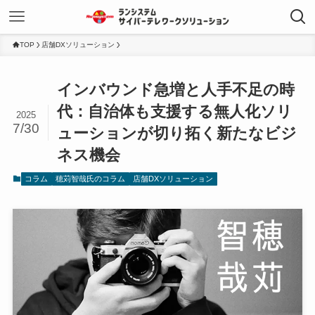
TOP
店舗DXソリューション
インバウンド急増と人手不足の時
代：自治体も支援する無人化ソリ
2025
7/30
ューションが切り拓く新たなビジ
ネス機会
コラム
穂苅智哉氏のコラム
店舗DXソリューション