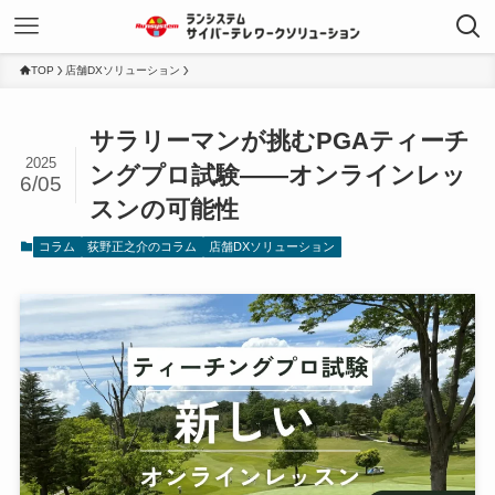
TOP
店舗DXソリューション
サラリーマンが挑むPGAティーチ
2025
ングプロ試験――オンラインレッ
6/05
スンの可能性
コラム
荻野正之介のコラム
店舗DXソリューション