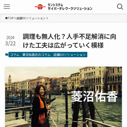
TOP
店舗DXソリューション
調理も無人化？人手不足解消に向
2024
3/22
けた工夫は広がっていく模様
コラム
菱沼佑香氏のコラム
店舗DXソリューション