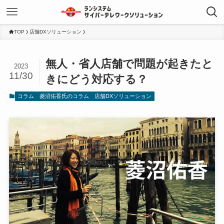
TOP
店舗DXソリューション
無人・省人店舗で問題が起きたと
2023
11/30
きにどう対応する？
コラム
菱沼佑香氏のコラム
店舗DXソリューション