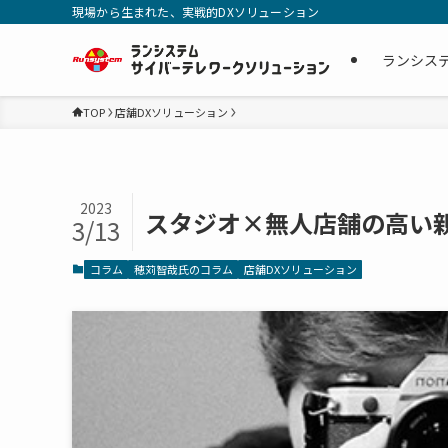
現場から生まれた、実戦的DXソリューション
ランシス
TOP
店舗DXソリューション
2023
スタジオ×無人店舗の高い
3/13
コラム
穂苅智哉氏のコラム
店舗DXソリューション