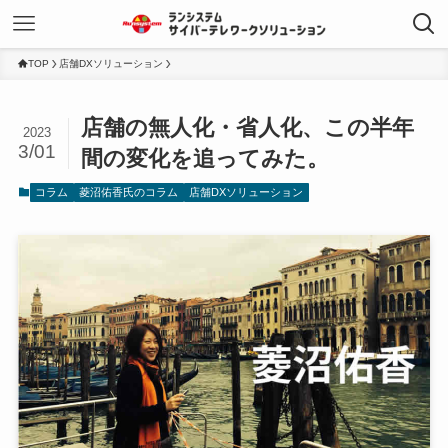
TOP
店舗DXソリューション
店舗の無人化・省人化、この半年
2023
3/01
間の変化を追ってみた。
コラム
菱沼佑香氏のコラム
店舗DXソリューション