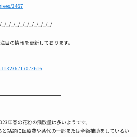
hives/3467
/_/_/_/_/_/_/_/_/_/_/_/
、注目の情報を更新しております。
k-113236717073616
━━━━━━━━━━━━━
023年春の花粉の飛散量は多いようです。
ると話題に医療費や薬代の一部または全額補助をしているい