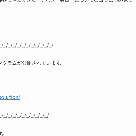
。
/_/_/_/_/_/_/_/_/_/_/_/
タグラムが公開されています。
solution/
/_/_/_/_/_/_/_/_/_/_/
す。