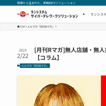
現場から生まれた、実戦的DXソリューション
ランシス
TOP
メルマガ「月刊Rマガ」
[月刊Rマガ]無人店舗・無
2023
2/22
【コラム】
メルマガ「月刊Rマガ」