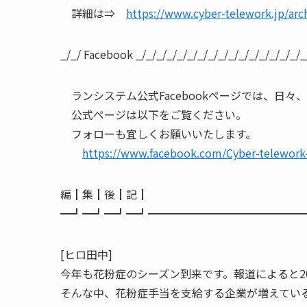
詳細は⇒
https://www.cyber-telework.jp/arc
_/_/ Facebook _/_/_/_/_/_/_/_/_/_/_/_/_/_/_/_/_
ランシステム公式Facebookページでは、日々
公式ページは以下をご覧ください。
フォローも宜しくお願いいたします。
https://www.facebook.com/Cyber-telewor
編┃集┃後┃記┃
━┛━┛━┛━┛━━━━━━━━━━━━━━
[ヒロ田中]
今年も花粉症のシーズン到来です。報道によると2
そんな中、花粉症手当を支給する企業が増えてい