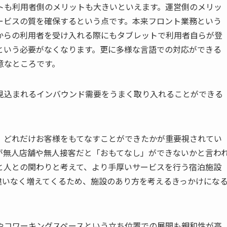
トも利用者側のメリットも大きいといえます。運営側のメリッ
ービスの質を確保するという点です。本来フロント業務という
からの利用者を受け入れる際にもタブレットで利用者自らが登
という必要がなくなります。更に多様な言語での対応ができる
意なところです。
見込まれるインバウンド需要をうまく取り入れることができる
、どれだけお客様をもてなすことができたかが重要視されてい
が無人店舗や無人接客だと「おもてなし」ができないかと言わ
と人との関わりと考えて、より手厚いサービスを行う宿泊施設
違いなく増えてくるため、施設のあり方を考えるきっかけにな
やコワーキングスペースという立ち位置での展開も親和性が高