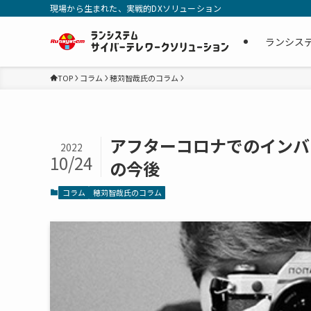
現場から生まれた、実戦的DXソリューション
ランシス
TOP
コラム
穂苅智哉氏のコラム
アフターコロナでのインバ
2022
10/24
の今後
コラム
穂苅智哉氏のコラム