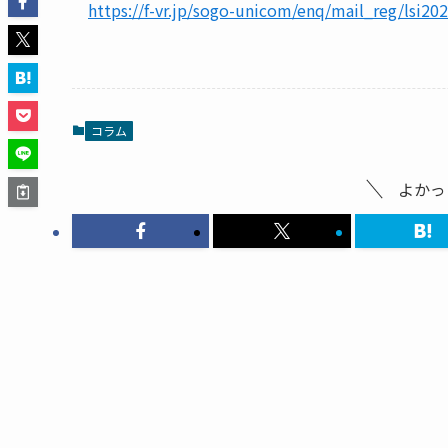
https://f-vr.jp/sogo-unicom/enq/mail_reg/lsi202
コラム
よかっ