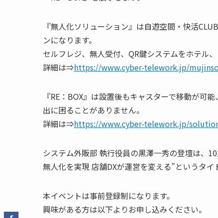
『無人化ソリューション』は自遊空間・快活CLU
ンになります。
セルフレジ、無人受付、QR鍵システムをホテル
詳細は⇒
https://www.cyber-telework.jp/mujinso
『RE：BOX』は設置後もキャスターで移動が可
出に困ることがありません。
詳細は⇒
https://www.cyber-telework.jp/solutio
システム外販部 執行役員の黒澤一秀の登壇は、10月2
無人化を実現 店舗DXが運営を変える”というタ
本イベントは事前登録制になります。
興味がある方は以下よりお申し込みください。