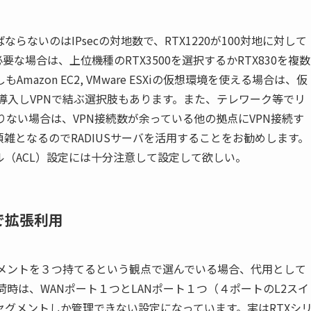
ないのはIPsecの対地数で、RTX1220が100対地に対して
必要な場合は、上位機種のRTX3500を選択するかRTX830を複数
zon EC2, VMware ESXiの仮想環境を使える場合は、仮
0を導入しVPNで結ぶ選択肢もあります。また、テレワーク等でリ
が足りない場合は、VPN接続数が余っている他の拠点にVPN接続す
雑となるのでRADIUSサーバを活用することをお勧めします。
（ACL）設定には十分注意して設定して欲しい。
能で拡張利用
グメントを３つ持てるという観点で選んでいる場合、代用として
の出荷時は、WANポート１つとLANポート１つ（４ポートのL2スイ
グメントしか管理できない設定になっています。実はRTXシ