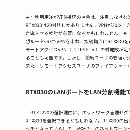
主な利用用途がVPN接続の場合は、注目しなければなら
RTX830は20対地しかありません。VPNが20以上
台導入する検討が必要になるかもしれません。もしもAma
想ルータvRXでVPNを束ね、接続拠点にRTX83
モートアクセスVPN（L2TP/IPsec）の対地数
ることも可能です。しかし、接続ユーザの管理が煩
また、リモートアクセスユーザのファイアウォール
RTX830のLANポートをLAN分割機
RTX1220の選択理由に、ネットワーク管理セ
RTX830を選択できるかもしれない。RTX830
ッチとなっている）の、合計２つのネットワークセ