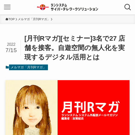
TOP
メルマガ「月刊Rマガ」
[月刊Rマガ][セミナー]3名で27 店
2022
舗を接客。自遊空間の無人化を実
7/15
現するデジタル活用とは
メルマガ「月刊Rマガ」